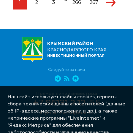
1
2
3
266
267
КРЫМСКИЙ РАЙОН
КРАСНОДАРСКОГО КРАЯ
ИНВЕСТИЦИОННЫЙ ПОРТАЛ
Следуйте за нами
Прямая линия инвестора
Наш сайт использует файлы cookies, сервисы
+7 86131 2 12 55
сбора технических данных посетителей (данные
об IP-адресе, местоположении и др.), а также
krymsk-invest@mail.ru
метрические программы "LiveInternet" и
"Яндекс.Метрика" для обеспечения
работоспособности и улучшения качества