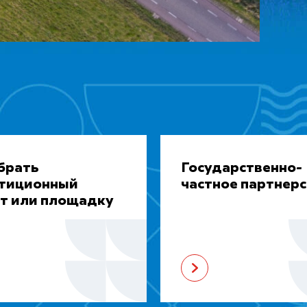
брать
Государственно-
стиционный
частное партнер
т или площадку