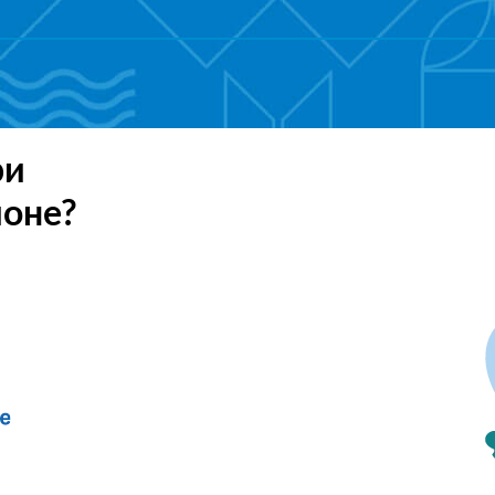
ри
ионе?