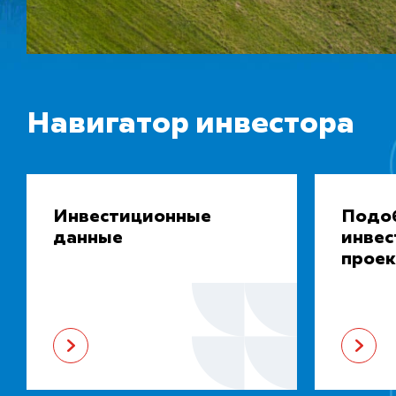
Навигатор инвестора
Инвестиционные
Подо
данные
инве
проек