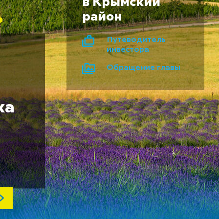
в Крымский
район
Путеводитель
инвестора
Обращение главы
ка