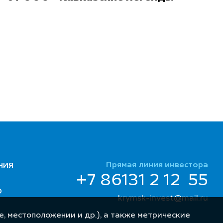
Прямая линия инвестора
НИЯ
+7 86131 2 12 55
Ю
krymsk-invest@mail.ru
, местоположении и др.), а также метрические