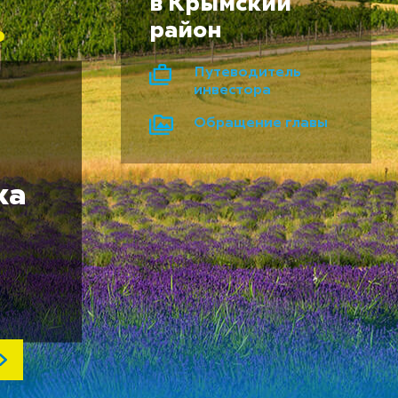
в Крымский
район
Путеводитель
инвестора
Обращение главы
ка