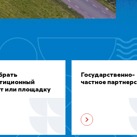
брать
Государственно-
стиционный
частное партнер
т или площадку