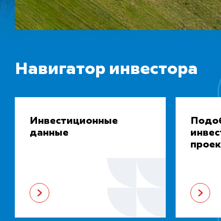
Навигатор инвестора
Инвестиционные
Подо
данные
инве
проек