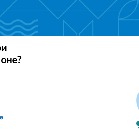
ри
ионе?