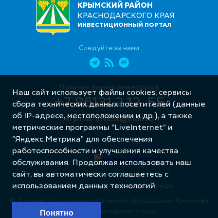
КРЫМСКИЙ РАЙОН
КРАСНОДАРСКОГО КРАЯ
ИНВЕСТИЦИОННЫЙ ПОРТАЛ
Следуйте за нами
Прямая линия инвестора
Наш сайт использует файлы cookies, сервисы
+7 86131 2 12 55
сбора технических данных посетителей (данные
об IP-адресе, местоположении и др.), а также
krymsk-invest@mail.ru
метрические программы "LiveInternet" и
"Яндекс.Метрика" для обеспечения
работоспособности и улучшения качества
обслуживания. Продолжая использовать наш
сайт, вы автоматически соглашаетесь с
использованием данных технологий.
Разработка сайта – Интернет-Имидж
© Администрация муниципального образования Крымский
район Краснодарского края
Понятно