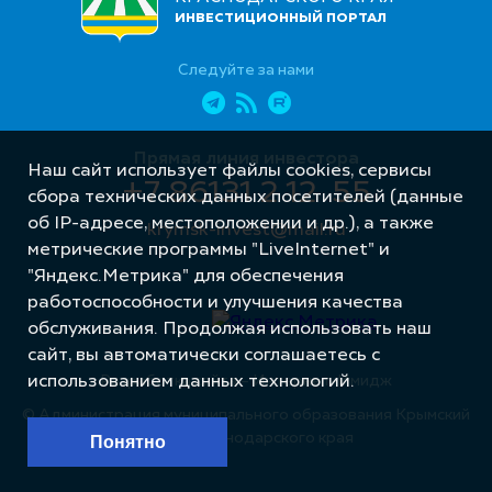
ИНВЕСТИЦИОННЫЙ ПОРТАЛ
Следуйте за нами
Прямая линия инвестора
Наш сайт использует файлы cookies, сервисы
+7 86131 2 12 55
сбора технических данных посетителей (данные
об IP-адресе, местоположении и др.), а также
krymsk-invest@mail.ru
метрические программы "LiveInternet" и
"Яндекс.Метрика" для обеспечения
работоспособности и улучшения качества
обслуживания. Продолжая использовать наш
сайт, вы автоматически соглашаетесь с
использованием данных технологий.
Разработка сайта – Интернет-Имидж
© Администрация муниципального образования Крымский
район Краснодарского края
Понятно