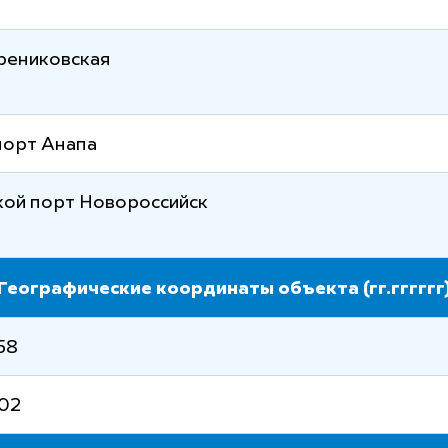
рениковская
порт Анапа
кой порт Новороссийск
Географические координаты объекта (гг.гггггг
58
702