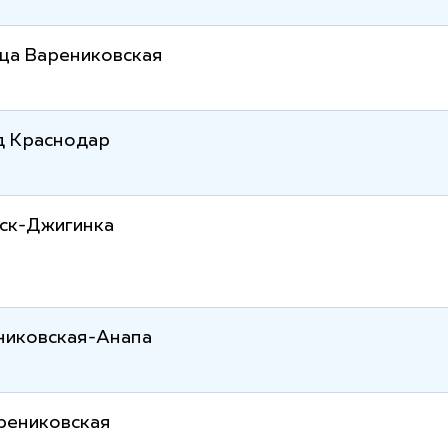
ца Варениковская
д Краснодар
ск-Джигинка
никовская-Анапа
рениковская