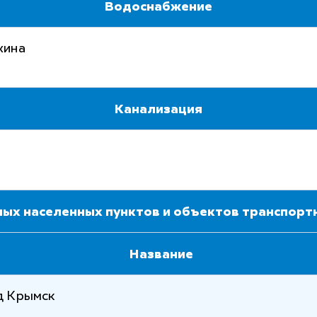
Водоснабжение
жина
Канализация
ных населенных пунктов и объектов транспор
Название
д Крымск