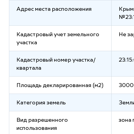
Адрес места расположения
Крымс
№23:
Кадастровый учет земельного
Не з
участка
Кадастровый номер участка/
23:1
квартала
Площадь декларированная (м2)
3000
Категория земель
Земл
Вид разрешенного
зона 
использования