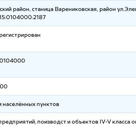
кий район, станица Варениковская, район ул.Эле
15:0104000:2187
арегистрирован
5:0104000
00
и населённых пунктов
предприятий, поизводст и объектов IV-V класса 