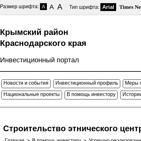
A
A
Размер шрифта:
A
Arial
Times N
Тип шрифта:
Крымский район
Краснодарского края
Инвестиционный портал
Новости и события
Инвестиционный профиль
Меры 
Национальные проекты
В помощь инвестору
Истории
Строительство этнического цент
Главная
>
В помощь инвестору
>
Успешно реализованн